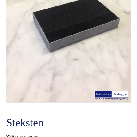
Steksten
329
kr