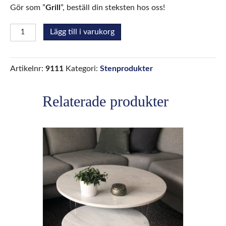
Gör som ”
Grill
”, beställ din steksten hos oss!
Steksten
Lägg till i varukorg
mängd
Artikelnr:
9111
Kategori:
Stenprodukter
Relaterade produkter