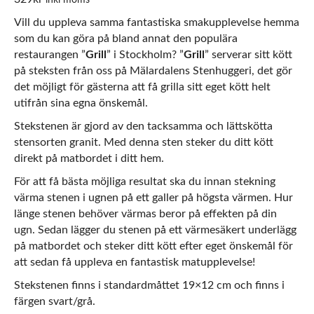
inkl moms
Vill du uppleva samma fantastiska smakupplevelse hemma
som du kan göra på bland annat den populära
restaurangen ”
Grill
” i Stockholm? ”
Grill
” serverar sitt kött
på steksten från oss på Mälardalens Stenhuggeri, det gör
det möjligt för gästerna att få grilla sitt eget kött helt
utifrån sina egna önskemål.
Stekstenen är gjord av den tacksamma och lättskötta
stensorten granit. Med denna sten steker du ditt kött
direkt på matbordet i ditt hem.
För att få bästa möjliga resultat ska du innan stekning
värma stenen i ugnen på ett galler på högsta värmen. Hur
länge stenen behöver värmas beror på effekten på din
ugn. Sedan lägger du stenen på ett värmesäkert underlägg
på matbordet och steker ditt kött efter eget önskemål för
att sedan få uppleva en fantastisk matupplevelse!
Stekstenen finns i standardmåttet 19×12 cm och finns i
färgen svart/grå.