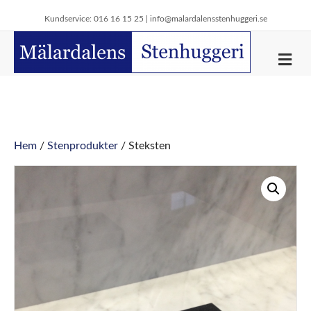
Kundservice: 016 16 15 25 |
info@malardalensstenhuggeri.se
M
e
n
y
Hem
/
Stenprodukter
/ Steksten