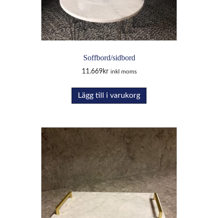
Soffbord/sidbord
11.669
kr
inkl moms
Lägg till i varukorg