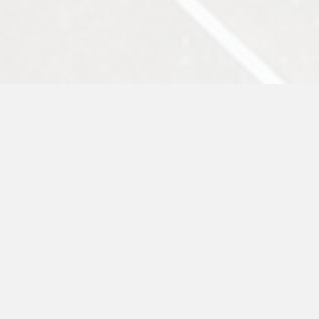
Besöksadress
Mälardalens Stenhuggeri AB
Kardangatan 3
633 46 Eskilstuna
Kontaktinformation
Telefon: 016-16 15 25