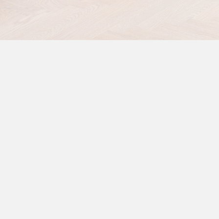
Besöksadress
Våra p
Mälardalens Stenhuggeri AB
Fönster
Kardangatan 3
Stensort
633 46 Eskilstuna
Övriga v
Kontaktinformation
Öppett
Telefon: 016-16 15 25
info@malardalensstenhuggeri.se
Mån-Tor
Fre: 07.
Lör-Sön:
Lunchst