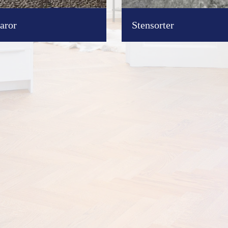
aror
Stensorter