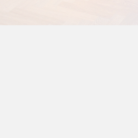
rodukter
Navigering
Snabbko
bänkar
Sortiment
er
Om företaget
aror
Galleri
Offertförfrågan
ider
Skicka
Webshop
s: 07.00-16.00
00-14.00
 Stängt
ängt 12.00-12.30