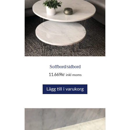
alternativen
kan
väljas
på
produktsidan
Soffbord/sidbord
11.669
kr
inkl moms
Lägg till i varukorg