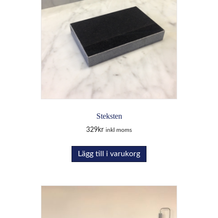
Steksten
329
kr
inkl moms
Lägg till i varukorg