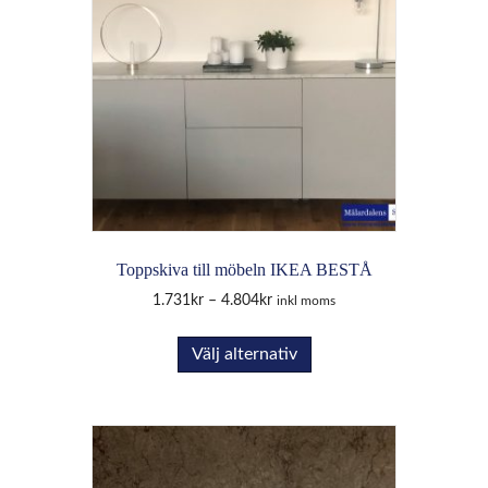
Toppskiva till möbeln IKEA BESTÅ
Price
1.731
kr
–
4.804
kr
inkl moms
range:
Den
1.731kr
Välj alternativ
här
through
produkten
4.804kr
har
flera
varianter.
De