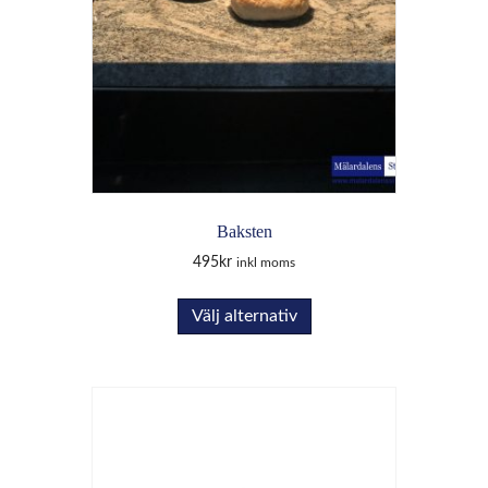
Baksten
495
kr
inkl moms
Den
Välj alternativ
här
produkten
har
flera
varianter.
De
olika