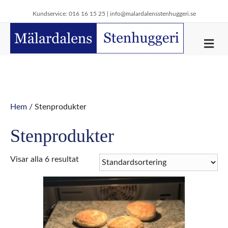
Kundservice: 016 16 15 25 |
info@malardalensstenhuggeri.se
M
e
n
y
Hem
/ Stenprodukter
Stenprodukter
Visar alla 6 resultat