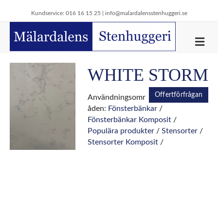
Kundservice: 016 16 15 25 |
info@malardalensstenhuggeri.se
M
e
n
y
WHITE STORM
Offertförfrågan
Användningsomr
åden:
Fönsterbänkar
/
Fönsterbänkar Komposit
/
Populära produkter
/
Stensorter
/
Stensorter Komposit
/