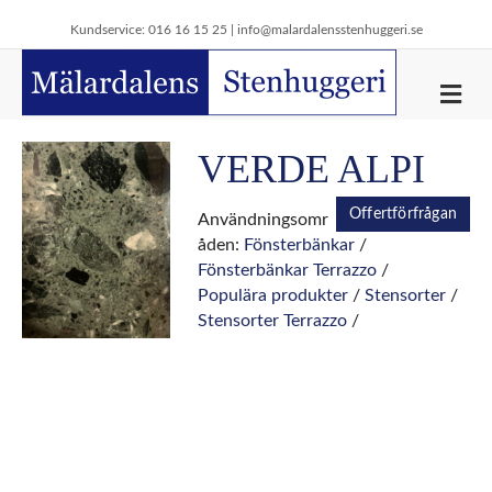
Kundservice: 016 16 15 25 |
info@malardalensstenhuggeri.se
M
e
n
y
VERDE ALPI
Offertförfrågan
Användningsomr
åden:
Fönsterbänkar
/
Fönsterbänkar Terrazzo
/
Populära produkter
/
Stensorter
/
Stensorter Terrazzo
/