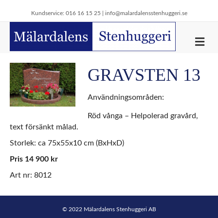
Kundservice: 016 16 15 25 |
info@malardalensstenhuggeri.se
M
e
n
y
GRAVSTEN 13
Användningsområden:
Röd vånga – Helpolerad gravård,
text försänkt målad.
Storlek: ca 75x55x10 cm (BxHxD)
Pris 14 900 kr
Art nr: 8012
© 2022 Mälardalens Stenhuggeri AB