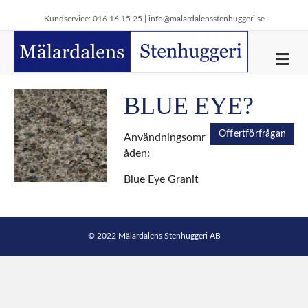
Kundservice: 016 16 15 25 |
info@malardalensstenhuggeri.se
M
e
n
y
BLUE EYE?
Offertförfrågan
Användningsomr
åden:
Blue Eye Granit
© 2022 Mälardalens Stenhuggeri AB