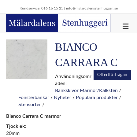
Kundservice: 016 16 15 25 |
info@malardalensstenhuggeri.se
M
e
n
y
BIANCO
CARRARA C
Offertförfrågan
Användningsomr
åden:
Bänkskivor Marmor/Kalksten
/
Fönsterbänkar
/
Nyheter
/
Populära produkter
/
Stensorter
/
Bianco Carrara C marmor
Tjocklek:
20mm